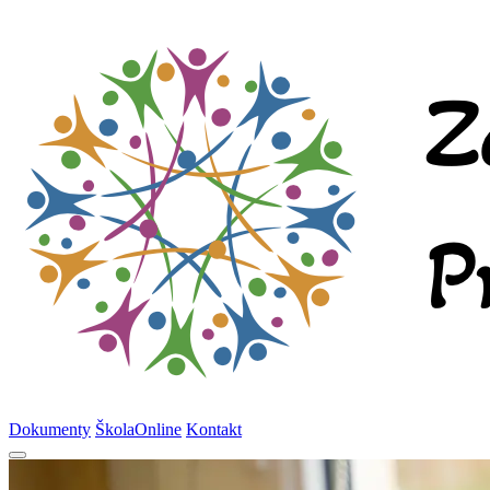
Dokumenty
ŠkolaOnline
Kontakt