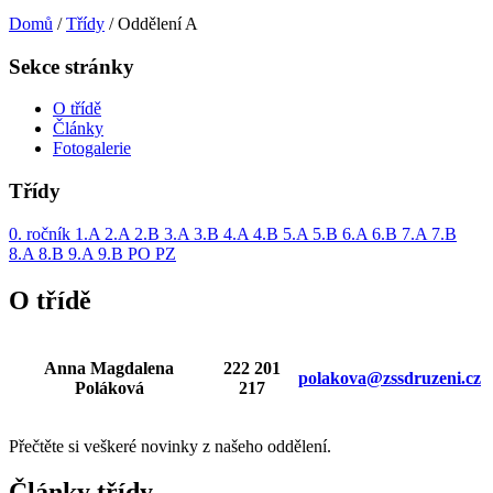
Domů
/
Třídy
/
Oddělení A
Sekce stránky
O třídě
Články
Fotogalerie
Třídy
0. ročník
1.A
2.A
2.B
3.A
3.B
4.A
4.B
5.A
5.B
6.A
6.B
7.A
7.B
8.A
8.B
9.A
9.B
PO
PZ
O třídě
Anna Magdalena
222 201
polakova@zssdruzeni.cz
Poláková
217
Přečtěte si veškeré novinky z našeho oddělení.
Články třídy