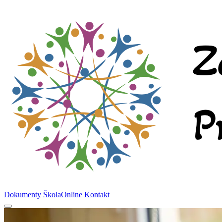
Dokumenty
ŠkolaOnline
Kontakt