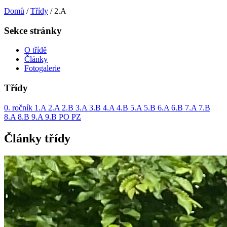
Domů
/
Třídy
/
2.A
Sekce stránky
O třídě
Články
Fotogalerie
Třídy
0. ročník
1.A
2.A
2.B
3.A
3.B
4.A
4.B
5.A
5.B
6.A
6.B
7.A
7.B
8.A
8.B
9.A
9.B
PO
PZ
Články třídy