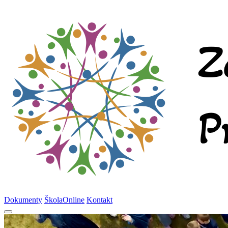
Dokumenty
ŠkolaOnline
Kontakt