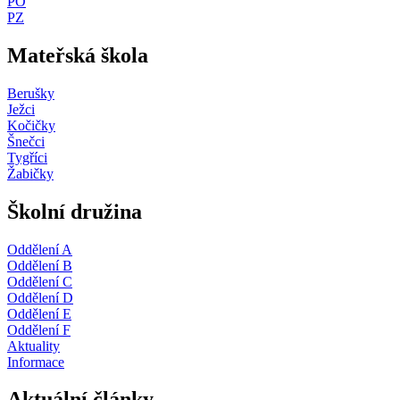
PO
PZ
Mateřská škola
Berušky
Ježci
Kočičky
Šnečci
Tygříci
Žabičky
Školní družina
Oddělení A
Oddělení B
Oddělení C
Oddělení D
Oddělení E
Oddělení F
Aktuality
Informace
Aktuální články