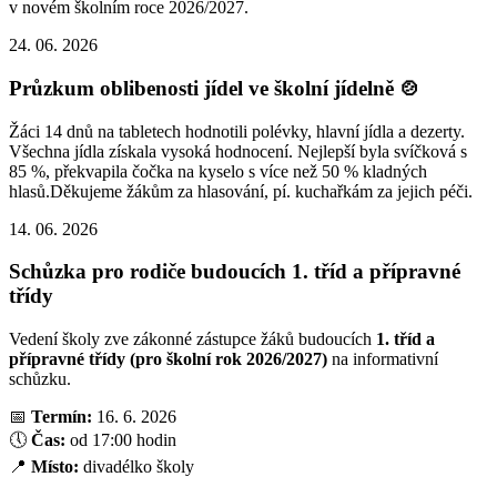
v novém školním roce 2026/2027.
24. 06. 2026
Průzkum oblibenosti jídel ve školní jídelně 🍲
Žáci 14 dnů na tabletech hodnotili polévky, hlavní jídla a dezerty.
Všechna jídla získala vysoká hodnocení. Nejlepší byla svíčková s
85 %, překvapila čočka na kyselo s více než 50 % kladných
hlasů.Děkujeme žákům za hlasování, pí. kuchařkám za jejich péči.
14. 06. 2026
Schůzka pro rodiče budoucích 1. tříd a přípravné
třídy
Vedení školy zve zákonné zástupce žáků budoucích
1. tříd a
přípravné třídy (pro školní rok 2026/2027)
na informativní
schůzku.
📅
Termín:
16. 6. 2026
🕔
Čas:
od 17:00 hodin
📍
Místo:
divadélko školy