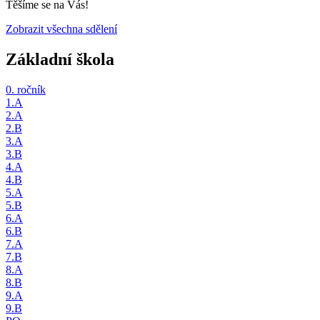
Těšíme se na Vás!
Zobrazit všechna sdělení
Základní škola
0. ročník
1.A
2.A
2.B
3.A
3.B
4.A
4.B
5.A
5.B
6.A
6.B
7.A
7.B
8.A
8.B
9.A
9.B