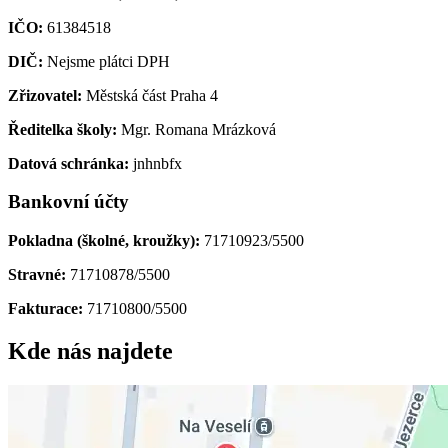
IČO:
61384518
DIČ:
Nejsme plátci DPH
Zřizovatel:
Městská část Praha 4
Ředitelka školy:
Mgr. Romana Mrázková
Datová schránka:
jnhnbfx
Bankovní účty
Pokladna (školné, kroužky):
71710923/5500
Stravné:
71710878/5500
Fakturace:
71710800/5500
Kde nás najdete