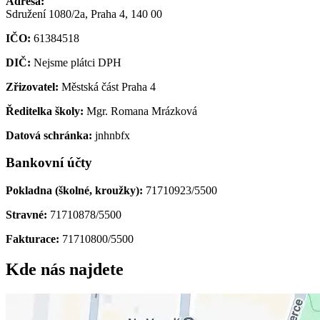
Adresa:
Sdružení 1080/2a, Praha 4, 140 00
IČO:
61384518
DIČ:
Nejsme plátci DPH
Zřizovatel:
Městská část Praha 4
Ředitelka školy:
Mgr. Romana Mrázková
Datová schránka:
jnhnbfx
Bankovní účty
Pokladna (školné, kroužky):
71710923/5500
Stravné:
71710878/5500
Fakturace:
71710800/5500
Kde nás najdete