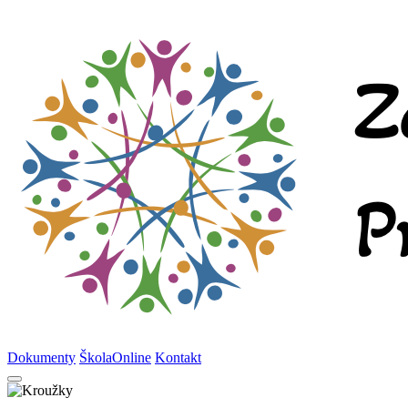
Dokumenty
ŠkolaOnline
Kontakt