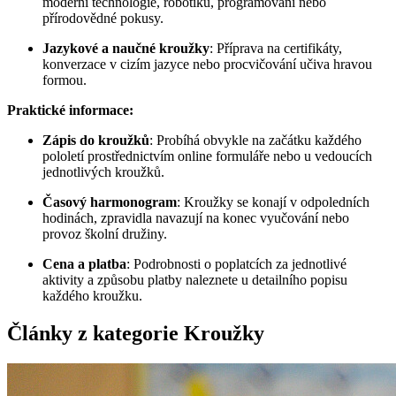
moderní technologie, robotiku, programování nebo
přírodovědné pokusy.
Jazykové a naučné kroužky
: Příprava na certifikáty,
konverzace v cizím jazyce nebo procvičování učiva hravou
formou.
Praktické informace:
Zápis do kroužků
: Probíhá obvykle na začátku každého
pololetí prostřednictvím online formuláře nebo u vedoucích
jednotlivých kroužků.
Časový harmonogram
: Kroužky se konají v odpoledních
hodinách, zpravidla navazují na konec vyučování nebo
provoz školní družiny.
Cena a platba
: Podrobnosti o poplatcích za jednotlivé
aktivity a způsobu platby naleznete u detailního popisu
každého kroužku.
Články z kategorie Kroužky