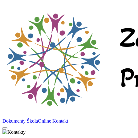
Dokumenty
ŠkolaOnline
Kontakt