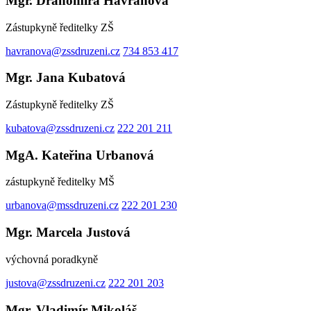
Mgr. Drahomíra Havranová
Zástupkyně ředitelky ZŠ
havranova@zssdruzeni.cz
734 853 417
Mgr. Jana Kubatová
Zástupkyně ředitelky ZŠ
kubatova@zssdruzeni.cz
222 201 211
MgA. Kateřina Urbanová
zástupkyně ředitelky MŠ
urbanova@mssdruzeni.cz
222 201 230
Mgr. Marcela Justová
výchovná poradkyně
justova@zssdruzeni.cz
222 201 203
Mgr. Vladimír Mikoláš