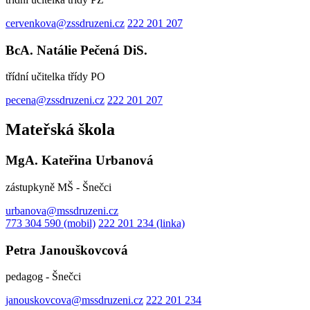
cervenkova@zssdruzeni.cz
222 201 207
BcA. Natálie Pečená DiS.
třídní učitelka třídy PO
pecena@zssdruzeni.cz
222 201 207
Mateřská škola
MgA. Kateřina Urbanová
zástupkyně MŠ - Šnečci
urbanova@mssdruzeni.cz
773 304 590 (mobil)
222 201 234 (linka)
Petra Janouškovcová
pedagog - Šnečci
janouskovcova@mssdruzeni.cz
222 201 234