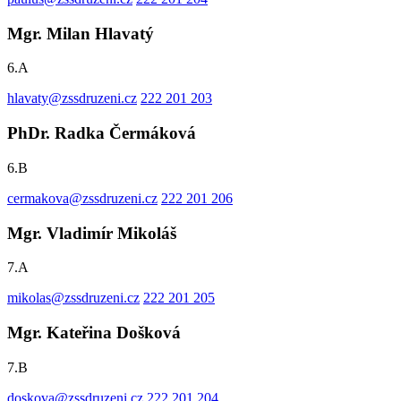
Mgr. Milan Hlavatý
6.A
hlavaty@zssdruzeni.cz
222 201 203
PhDr. Radka Čermáková
6.B
cermakova@zssdruzeni.cz
222 201 206
Mgr. Vladimír Mikoláš
7.A
mikolas@zssdruzeni.cz
222 201 205
Mgr. Kateřina Došková
7.B
doskova@zssdruzeni.cz
222 201 204