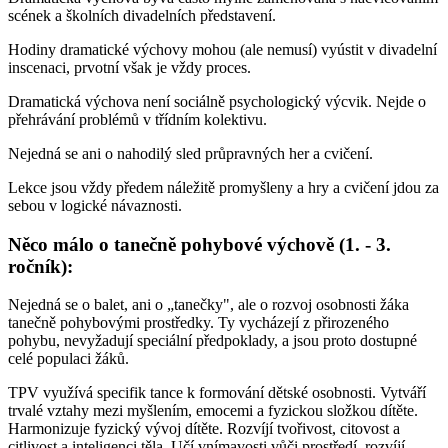
scének a školních divadelních představení.
Hodiny dramatické výchovy mohou (ale nemusí) vyústit v divadelní
inscenaci, prvotní však je vždy proces.
Dramatická výchova není sociálně psychologický výcvik. Nejde o
přehrávání problémů v třídním kolektivu.
Nejedná se ani o nahodilý sled průpravných her a cvičení.
Lekce jsou vždy předem náležitě promyšleny a hry a cvičení jdou za
sebou v logické návaznosti.
Něco málo o tanečně pohybové výchově (1. - 3.
ročník):
Nejedná se o balet, ani o „tanečky", ale o rozvoj osobnosti žáka
tanečně pohybovými prostředky. Ty vycházejí z přirozeného
pohybu, nevyžadují speciální předpoklady, a jsou proto dostupné
celé populaci žáků.
TPV využívá specifik tance k formování dětské osobnosti. Vytváří
trvalé vztahy mezi myšlením, emocemi a fyzickou složkou dítěte.
Harmonizuje fyzický vývoj dítěte. Rozvíjí tvořivost, citovost a
citlivost a inteligenci těla. Učí vnímavosti vůči prostředí, rozvíjí