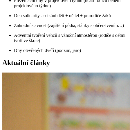
Prezentační dny v projektovém týdnu (účast rodičů během
projektového týdne)
Den solidarity - setkání dětí + učitel + prarodiče žáků
Zahradní slavnost (zajištění pódia, stánky s občerstvením…)
Adventní tvoření věnců s vánoční atmosférou (rodiče s dětmi
tvoří ve škole)
Dny otevřených dveří (podzim, jaro)
Aktuální články