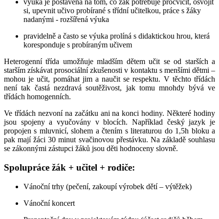
výuka je postavena na tom, co žák potřebuje procvičit, osvojit
si, upevnit učivo probírané s třídní učitelkou, práce s žáky
nadanými - rozšířená výuka
pravidelně a často se výuka prolíná s didaktickou hrou, která
koresponduje s probíraným učivem
Heterogenní třída umožňuje mladším dětem učit se od starších a
starším získávat prosociální zkušenosti v kontaktu s menšími dětmi –
mohou je učit, pomáhat jim a naučit se respektu. V těchto třídách
není tak častá nezdravá soutěživost, jak tomu mnohdy bývá ve
třídách homogenních.
Ve třídách nezvoní na začátku ani na konci hodiny. Některé hodiny
jsou spojeny a vyučovány v blocích. Například český jazyk je
propojen s mluvnicí, slohem a čtením s literaturou do 1,5h bloku a
pak mají žáci 30 minut svačinovou přestávku. Na základě souhlasu
se zákonnými zástupci žáků jsou děti hodnoceny slovně.
Spolupráce žák + učitel + rodiče:
Vánoční trhy (pečení, zakoupí výrobek dětí – výtěžek)
Vánoční koncert