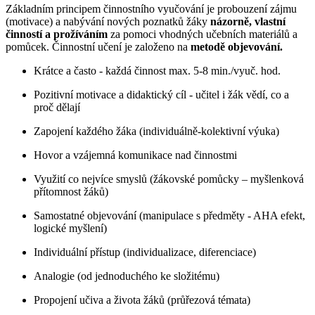
Základním principem činnostního vyučování je probouzení zájmu
(motivace) a nabývání nových poznatků žáky
názorně, vlastní
činností a prožíváním
za pomoci vhodných učebních materiálů a
pomůcek. Činnostní učení je založeno na
metodě objevování.
Krátce a často - každá činnost max. 5-8 min./vyuč. hod.
Pozitivní motivace a didaktický cíl - učitel i žák vědí, co a
proč dělají
Zapojení každého žáka (individuálně-kolektivní výuka)
Hovor a vzájemná komunikace nad činnostmi
Využití co nejvíce smyslů (žákovské pomůcky – myšlenková
přítomnost žáků)
Samostatné objevování (manipulace s předměty - AHA efekt,
logické myšlení)
Individuální přístup (individualizace, diferenciace)
Analogie (od jednoduchého ke složitému)
Propojení učiva a života žáků (průřezová témata)