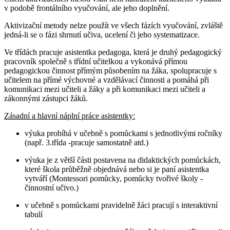
v podobě frontálního vyučování, ale jeho doplnění.
Aktivizační metody nelze použít ve všech fázích vyučování, zvláště
jedná-li se o fázi shrnutí učiva, ucelení či jeho systematizace.
Ve třídách pracuje asistentka pedagoga, která je druhý pedagogický
pracovník společně s třídní učitelkou a vykonává přímou
pedagogickou činnost přímým působením na žáka, spolupracuje s
učitelem na přímé výchovné a vzdělávací činnosti a pomáhá při
komunikaci mezi učiteli a žáky a při komunikaci mezi učiteli a
zákonnými zástupci žáků.
Zásadní a hlavní náplní práce asistentky:
výuka probíhá v učebně s pomůckami s jednotlivými ročníky
(např. 3.třída -pracuje samostatně atd.)
výuka je z větší části postavena na didaktických pomůckách,
které škola průběžně objednává nebo si je paní asistentka
vytváří (Montessori pomůcky, pomůcky tvořivé školy -
činnostní učivo.)
v učebně s pomůckami pravidelně žáci pracují s interaktivní
tabulí