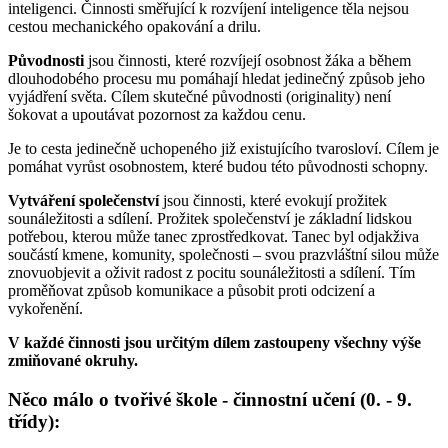
inteligenci. Činnosti směřující k rozvíjení inteligence těla nejsou
cestou mechanického opakování a drilu.
Původnosti
jsou činnosti, které rozvíjejí osobnost žáka a během
dlouhodobého procesu mu pomáhají hledat jedinečný způsob jeho
vyjádření světa. Cílem skutečné původnosti (originality) není
šokovat a upoutávat pozornost za každou cenu.
Je to cesta jedinečně uchopeného již existujícího tvarosloví. Cílem je
pomáhat vyrůst osobnostem, které budou této původnosti schopny.
Vytváření společenství
jsou činnosti, které evokují prožitek
sounáležitosti a sdílení. Prožitek společenství je základní lidskou
potřebou, kterou může tanec zprostředkovat. Tanec byl odjakživa
součástí kmene, komunity, společnosti – svou prazvláštní silou může
znovuobjevit a oživit radost z pocitu sounáležitosti a sdílení. Tím
proměňovat způsob komunikace a působit proti odcizení a
vykořenění.
V každé činnosti jsou určitým dílem zastoupeny všechny výše
zmiňované okruhy.
Něco málo o tvořivé škole - činnostní učení (0. - 9.
třídy):