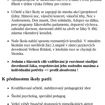
třikrát v týdnu výuka češtiny pro cizince.
Učitelé a žáci školy se zapojují do mnoha akcí (projektové
týdny, filmová noc, vánoční koncert, vánoční trhy, Noc s
Andersenem, Den masek, Den solidarity, Adopce na dálku,
peer programy žákovského parlamentu, dopravní výchova,
zahradní slavnost, slavnostní oběd na závěr se žáky 9. tříd,
zdarma víkendový kroužek.
Naše škola nabízí spoustu rozmanitých kroužků. V minulém
školním roce navštívili žáci 2.stupně v rámci jazykových
dovedností Velkou Británii, v letošním roce se chystají do
Skotska.
Jedním z hlavních cílů vzdělávání je rozvinout studijní
dovednosti žáka, respektování jeho osobního maxima a
individuální potřeby => profil absolventa !
K přednostem školy patří:
Kvalifikovaní učitelé, stabilizovaný pedagogický sbor
Školní psycholog, speciální pedagog
Velký výběr finančně dostupných mimoškolních aktivit