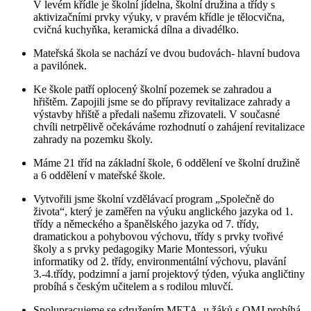
V levém křídle je školní jídelna, školní družina a třídy s
aktivizačními prvky výuky, v pravém křídle je tělocvična,
cvičná kuchyňka, keramická dílna a divadélko.
Mateřská škola se nachází ve dvou budovách- hlavní budova
a pavilónek.
Ke škole patří oplocený školní pozemek se zahradou a
hřištěm. Zapojili jsme se do přípravy revitalizace zahrady a
výstavby hřiště a předali našemu zřizovateli. V současné
chvíli netrpělivě očekáváme rozhodnutí o zahájení revitalizace
zahrady na pozemku školy.
Máme 21 tříd na základní škole, 6 oddělení ve školní družině
a 6 oddělení v mateřské škole.
Vytvořili jsme školní vzdělávací program „Společně do
života“, který je zaměřen na výuku anglického jazyka od 1.
třídy a německého a španělského jazyka od 7. třídy,
dramatickou a pohybovou výchovu, třídy s prvky tvořivé
školy a s prvky pedagogiky Marie Montessori, výuku
informatiky od 2. třídy, environmentální výchovu, plavání
3.-4.třídy, podzimní a jarní projektový týden, výuka angličtiny
probíhá s českým učitelem a s rodilou mluvčí.
Spolupracujeme se sdružením META, u žáků s OMJ probíhá