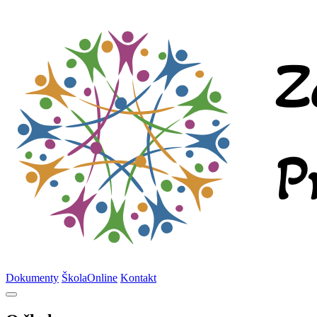
Dokumenty
ŠkolaOnline
Kontakt