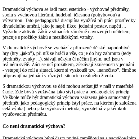
Dramatická výchova se řadí mezi esteticko - výchovné předměty,
spolu s výchovou literární, hudební, tělesnou (pohybovou) a
výtvarnou. Tato pedagogická disciplína využívá při práci prostředky
divadelního umění, jako je např. fikce, jednání postav, napětí ...
Vyžaduje aktivitu žáků v situacích záměrně navozených učitelem,
pracuje s prožitky žáků a mezilidskými vztahy.
V dramatické výchově se vychází z přirozené dětské napodobivé
hry (hry „jako"), při níž se hráči a vše, co je do hry zahrnuto (tedy
předměty, zvuky ...), stávají někým či něčím jiným, než jsou v
reálném světě. Žáci se učí prožitkem, získávají zkušenosti v jednání
- vstupují do rolí a situací, které si vyzkouší tzv. „nanečisto", čímž se
připravují na jednání v různých situacích reálného života.
S dramatickou výchovou se děti mohou setkat již v naší v mateřské
škole. Zde bývá využívána jako styl práce a pedagogický princip.
Ve škole může být dramatická výchova zařazena jako samostatný
předmět, jako pedagogický princip (styl práce, na kterém je založena
celá výuka) nebo jako výuková metoda, využitelná v jakémkoli
vyučovacím předmětu.
Co není dramatická výchova?
Dramatická výchova bývá často mylně zaměňována s nacvičováním