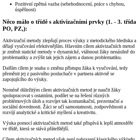
Pozitivní zpětná vazba (sebehodnocení, práce s chybou,
úspěšnost)
Něco málo o třídě s aktivizačními prvky (1. - 3. třída
PO, PZ,):
Aktivizační metody zlepšují proces výuky z metodického hlediska a
dělají vyučování efektivnějším. Hlavním cílem aktivizačních metod
je změnit statické metody v dynamické, vtáhnout žáky nenásilně do
problematiky a zvýšit tak jejich zájem a danou problematiku.
Dalším cílem je snaha o změnu přístupu žáka k vyučování, tedy
přeměnit jej z pasivního posluchače v partnera aktivně se
zapojujícího do výuky.
Neméně důležitým cílem aktivizačních metod je naučit žáky
spolupracovat s ostatními, podílet se na řešení různých
problémových úloh a rozvíjet tak komunikační, prezentační a
sociální dovednosti. Žáci se učí samostatnosti, zodpovědnosti a
rozvíjí analytické a kritické myšlení a kreativitu.
Výuka pomocí aktivizačních metod také přispívá k lepší atmosféře
ve třídě, která se stává přátelštější.
Cílem aktivizačních metod však není nahrazení klasického výkladu