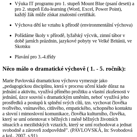
Výuka IT programu pro 1. stupeň Mount Blue (psaní deseti) a
pro 2. stupeň Edu-learning (Word, Excel, Power Point),
každý žák může získat znalostní certifikát.
Výchova dětí ke vztahu k přírodě (environmentální výchova)
Pořádáme školy v přírodě, lyžařský výcvik, zimní tábor v
době jarních prázdnin, jazykové pobyty ve Velké Británii, ve
Skotsku
Plavání pro 3.-4.třídy
Něco málo o dramatické výchově ( 1. - 5. ročník):
Marie Pavlovská dramatickou výchovu vymezuje jako
„pedagogickou disciplínu, která v procesu učení klade důraz na
jednání a aktivitu, využívá přímého prožitku a vlastní zkušenosti v
jednání, úzce souvisí s dramatickým uměním, neboť využívá jeho
prostředků a postupů k splnění svých cílů, tzn. vychovat člověka
tvořivého, vnímavého, citlivého, empatického, schopného kontaktu
a slovní i mimoslovní komunikace, člověka kulturního, člověka,
který se umí orientovat v běžných i méně běžných životních
situacích a mezilidských vztazích, který se umí rozhodovat a jednat
svobodně a zároveň zodpovědně". (PAVLOVSKÁ, In: Svobodová
a kol., 2007, s.91)