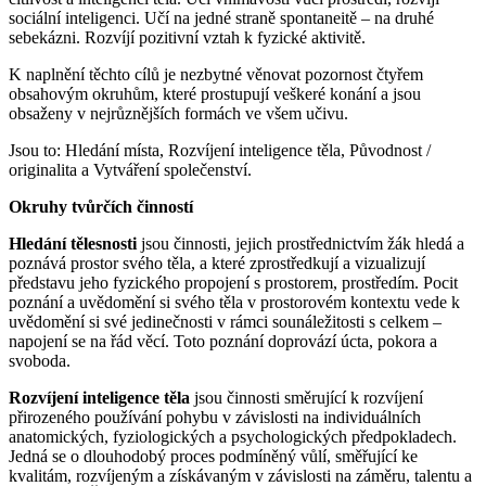
sociální inteligenci. Učí na jedné straně spontaneitě – na druhé
sebekázni. Rozvíjí pozitivní vztah k fyzické aktivitě.
K naplnění těchto cílů je nezbytné věnovat pozornost čtyřem
obsahovým okruhům, které prostupují veškeré konání a jsou
obsaženy v nejrůznějších formách ve všem učivu.
Jsou to: Hledání místa, Rozvíjení inteligence těla, Původnost /
originalita a Vytváření společenství.
Okruhy tvůrčích činností
Hledání tělesnosti
jsou činnosti, jejich prostřednictvím žák hledá a
poznává prostor svého těla, a které zprostředkují a vizualizují
představu jeho fyzického propojení s prostorem, prostředím. Pocit
poznání a uvědomění si svého těla v prostorovém kontextu vede k
uvědomění si své jedinečnosti v rámci sounáležitosti s celkem –
napojení se na řád věcí. Toto poznání doprovází úcta, pokora a
svoboda.
Rozvíjení inteligence těla
jsou činnosti směrující k rozvíjení
přirozeného používání pohybu v závislosti na individuálních
anatomických, fyziologických a psychologických předpokladech.
Jedná se o dlouhodobý proces podmíněný vůlí, směřující ke
kvalitám, rozvíjeným a získávaným v závislosti na záměru, talentu a