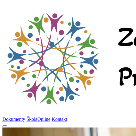
Dokumenty
ŠkolaOnline
Kontakt