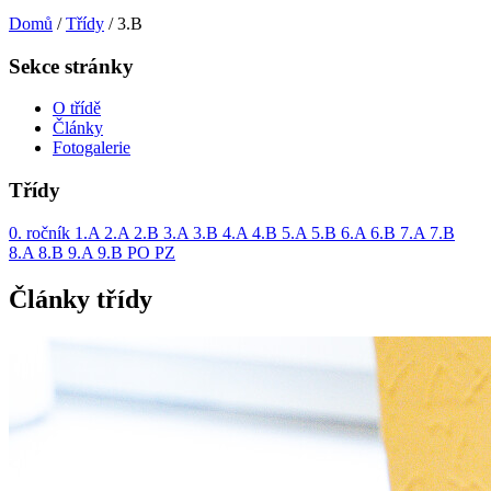
Domů
/
Třídy
/
3.B
Sekce stránky
O třídě
Články
Fotogalerie
Třídy
0. ročník
1.A
2.A
2.B
3.A
3.B
4.A
4.B
5.A
5.B
6.A
6.B
7.A
7.B
8.A
8.B
9.A
9.B
PO
PZ
Články třídy