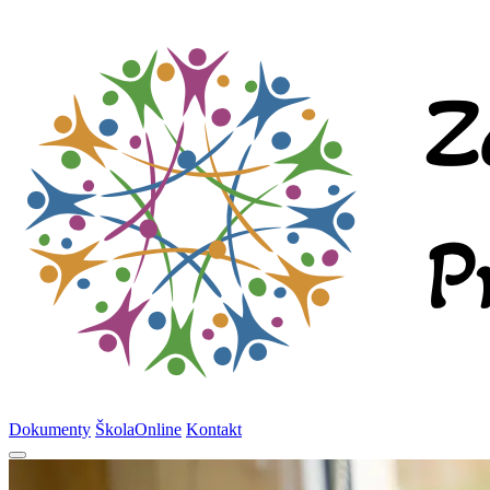
Dokumenty
ŠkolaOnline
Kontakt