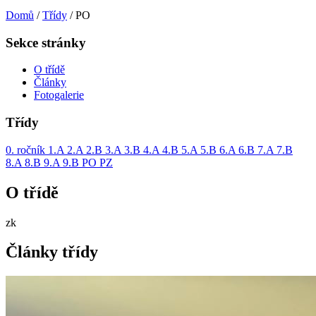
Domů
/
Třídy
/
PO
Sekce stránky
O třídě
Články
Fotogalerie
Třídy
0. ročník
1.A
2.A
2.B
3.A
3.B
4.A
4.B
5.A
5.B
6.A
6.B
7.A
7.B
8.A
8.B
9.A
9.B
PO
PZ
O třídě
zk
Články třídy