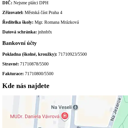
DIČ:
Nejsme plátci DPH
Zřizovatel:
Městská část Praha 4
Ředitelka školy:
Mgr. Romana Mrázková
Datová schránka:
jnhnbfx
Bankovní účty
Pokladna (školné, kroužky):
71710923/5500
Stravné:
71710878/5500
Fakturace:
71710800/5500
Kde nás najdete