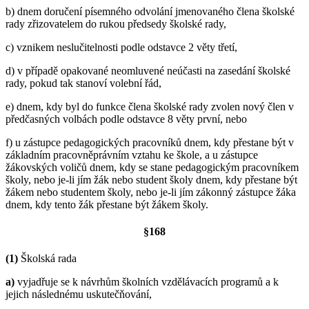
b) dnem doručení písemného odvolání jmenovaného člena školské
rady zřizovatelem do rukou předsedy školské rady,
c) vznikem neslučitelnosti podle odstavce 2 věty třetí,
d) v případě opakované neomluvené neúčasti na zasedání školské
rady, pokud tak stanoví volební řád,
e) dnem, kdy byl do funkce člena školské rady zvolen nový člen v
předčasných volbách podle odstavce 8 věty první, nebo
f) u zástupce pedagogických pracovníků dnem, kdy přestane být v
základním pracovněprávním vztahu ke škole, a u zástupce
žákovských voličů dnem, kdy se stane pedagogickým pracovníkem
školy, nebo je-li jím žák nebo student školy dnem, kdy přestane být
žákem nebo studentem školy, nebo je-li jím zákonný zástupce žáka
dnem, kdy tento žák přestane být žákem školy.
§168
(1)
Školská rada
a)
vyjadřuje se k návrhům školních vzdělávacích programů a k
jejich následnému uskutečňování,