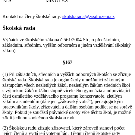
M.S.
MIKOLÁŠ
Kontakt na členy školské rady:
skolskarada@zssdruzeni.cz
Školská rada
Výňatek ze školského zákona č.561/2004 Sb., o předškolním,
základním, středním, vyšším odborném a jiném vzdělávání (školský
zákon)
§167
(1) Při základních, středních a vyšších odborných školách se zřizuje
školská rada. Školská rada je orgán školy umožňující zákonným
zástupcům všech nezletilých žáků, nezletilým žákům středních škol
s výjimkou žáků nižšího stupně víceletého gymnázia a odpovídající
části osmiletého vzdělávacího programu konzervatoře, zletilým
žákům a studentům (dále jen „žákovský volič“), pedagogickým
pracovníkům školy, zřizovateli a dalším osobám podílet se na správě
školy. Pokud je součástí právnické osoby více těchto škol, je možné
zřídit jedinou společnou školskou radu.
(2) Školskou radu zřizuje zřizovatel, který zároveň stanoví počet
jejích členů a vydá její volební řád. Třetinu členů školské rady