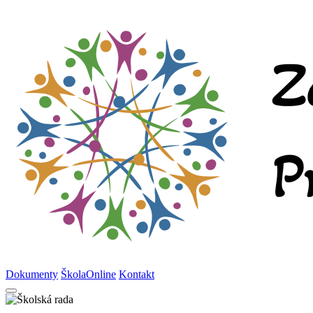
Dokumenty
ŠkolaOnline
Kontakt