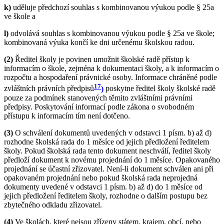
k)
uděluje předchozí souhlas s kombinovanou výukou podle § 25a
ve škole a
l)
odvolává souhlas s kombinovanou výukou podle § 25a ve škole;
kombinovaná výuka končí ke dni určenému školskou radou.
(2)
Ředitel školy je povinen umožnit školské radě přístup k
informacím o škole, zejména k dokumentaci školy, a k informacím o
rozpočtu a hospodaření právnické osoby. Informace chráněné podle
17
zvláštních právních předpisů
)
poskytne ředitel školy školské radě
pouze za podmínek stanovených těmito zvláštními právními
předpisy. Poskytování informací podle zákona o svobodném
přístupu k informacím tím není dotčeno.
(3)
O schválení dokumentů uvedených v odstavci 1 písm. b) až d)
rozhodne školská rada do 1 měsíce od jejich předložení ředitelem
školy. Pokud školská rada tento dokument neschválí, ředitel školy
předloží dokument k novému projednání do 1 měsíce. Opakovaného
projednání se účastní zřizovatel. Není-li dokument schválen ani při
opakovaném projednání nebo pokud školská rada neprojedná
dokumenty uvedené v odstavci 1 písm. b) až d) do 1 měsíce od
jejich předložení ředitelem školy, rozhodne o dalším postupu bez
zbytečného odkladu zřizovatel.
(4)
Ve školách, které nejsou zřízeny státem, krajem, obcí, nebo