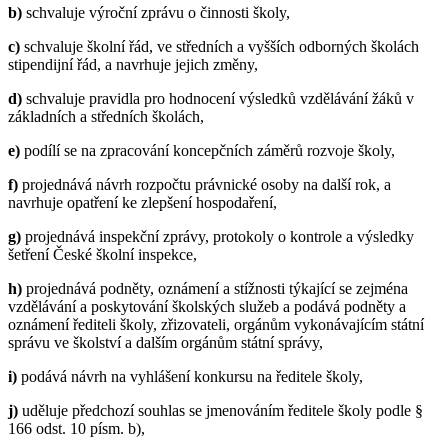
b)
schvaluje výroční zprávu o činnosti školy,
c)
schvaluje školní řád, ve středních a vyšších odborných školách
stipendijní řád, a navrhuje jejich změny,
d)
schvaluje pravidla pro hodnocení výsledků vzdělávání žáků v
základních a středních školách,
e)
podílí se na zpracování koncepčních záměrů rozvoje školy,
f)
projednává návrh rozpočtu právnické osoby na další rok, a
navrhuje opatření ke zlepšení hospodaření,
g)
projednává inspekční zprávy, protokoly o kontrole a výsledky
šetření České školní inspekce,
h)
projednává podněty, oznámení a stížnosti týkající se zejména
vzdělávání a poskytování školských služeb a podává podněty a
oznámení řediteli školy, zřizovateli, orgánům vykonávajícím státní
správu ve školství a dalším orgánům státní správy,
i)
podává návrh na vyhlášení konkursu na ředitele školy,
j)
uděluje předchozí souhlas se jmenováním ředitele školy podle §
166 odst. 10 písm. b),