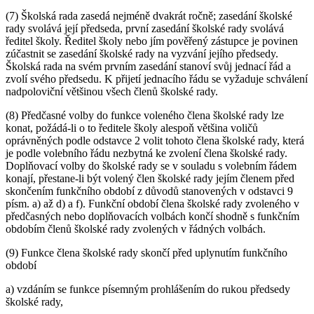
(7) Školská rada zasedá nejméně dvakrát ročně; zasedání školské
rady svolává její předseda, první zasedání školské rady svolává
ředitel školy. Ředitel školy nebo jím pověřený zástupce je povinen
zúčastnit se zasedání školské rady na vyzvání jejího předsedy.
Školská rada na svém prvním zasedání stanoví svůj jednací řád a
zvolí svého předsedu. K přijetí jednacího řádu se vyžaduje schválení
nadpoloviční většinou všech členů školské rady.
(8) Předčasné volby do funkce voleného člena školské rady lze
konat, požádá-li o to ředitele školy alespoň většina voličů
oprávněných podle odstavce 2 volit tohoto člena školské rady, která
je podle volebního řádu nezbytná ke zvolení člena školské rady.
Doplňovací volby do školské rady se v souladu s volebním řádem
konají, přestane-li být volený člen školské rady jejím členem před
skončením funkčního období z důvodů stanovených v odstavci 9
písm. a) až d) a f). Funkční období člena školské rady zvoleného v
předčasných nebo doplňovacích volbách končí shodně s funkčním
obdobím členů školské rady zvolených v řádných volbách.
(9) Funkce člena školské rady skončí před uplynutím funkčního
období
a) vzdáním se funkce písemným prohlášením do rukou předsedy
školské rady,