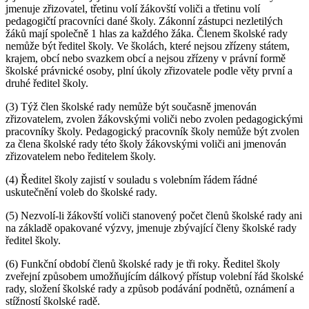
jmenuje zřizovatel, třetinu volí žákovští voliči a třetinu volí
pedagogičtí pracovníci dané školy. Zákonní zástupci nezletilých
žáků mají společně 1 hlas za každého žáka. Členem školské rady
nemůže být ředitel školy. Ve školách, které nejsou zřízeny státem,
krajem, obcí nebo svazkem obcí a nejsou zřízeny v právní formě
školské právnické osoby, plní úkoly zřizovatele podle věty první a
druhé ředitel školy.
(3) Týž člen školské rady nemůže být současně jmenován
zřizovatelem, zvolen žákovskými voliči nebo zvolen pedagogickými
pracovníky školy. Pedagogický pracovník školy nemůže být zvolen
za člena školské rady této školy žákovskými voliči ani jmenován
zřizovatelem nebo ředitelem školy.
(4) Ředitel školy zajistí v souladu s volebním řádem řádné
uskutečnění voleb do školské rady.
(5) Nezvolí-li žákovští voliči stanovený počet členů školské rady ani
na základě opakované výzvy, jmenuje zbývající členy školské rady
ředitel školy.
(6) Funkční období členů školské rady je tři roky. Ředitel školy
zveřejní způsobem umožňujícím dálkový přístup volební řád školské
rady, složení školské rady a způsob podávání podnětů, oznámení a
stížností školské radě.