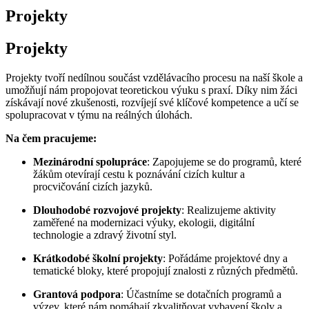
Projekty
Projekty
Projekty tvoří nedílnou součást vzdělávacího procesu na naší škole a
umožňují nám propojovat teoretickou výuku s praxí. Díky nim žáci
získávají nové zkušenosti, rozvíjejí své klíčové kompetence a učí se
spolupracovat v týmu na reálných úlohách.
Na čem pracujeme:
Mezinárodní spolupráce
: Zapojujeme se do programů, které
žákům otevírají cestu k poznávání cizích kultur a
procvičování cizích jazyků.
Dlouhodobé rozvojové projekty
: Realizujeme aktivity
zaměřené na modernizaci výuky, ekologii, digitální
technologie a zdravý životní styl.
Krátkodobé školní projekty
: Pořádáme projektové dny a
tematické bloky, které propojují znalosti z různých předmětů.
Grantová podpora
: Účastníme se dotačních programů a
výzev, které nám pomáhají zkvalitňovat vybavení školy a