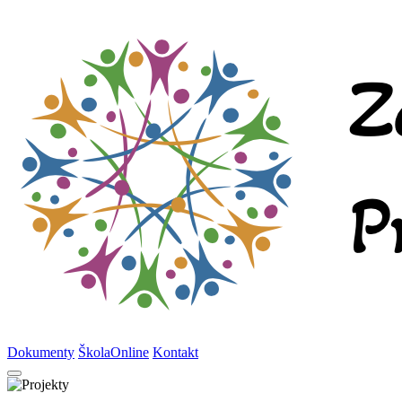
Dokumenty
ŠkolaOnline
Kontakt