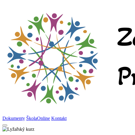
Dokumenty
ŠkolaOnline
Kontakt