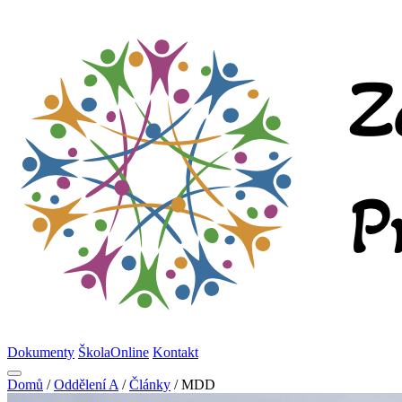
Dokumenty
ŠkolaOnline
Kontakt
Domů
/
Oddělení A
/
Články
/
MDD