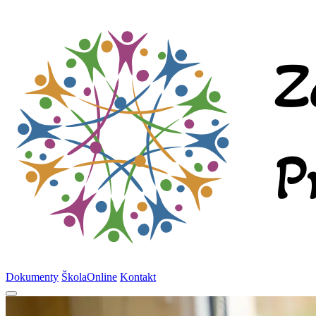
Dokumenty
ŠkolaOnline
Kontakt