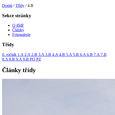
Domů
/
Třídy
/
4.B
Sekce stránky
O třídě
Články
Fotogalerie
Třídy
0. ročník
1.A
2.A
2.B
3.A
3.B
4.A
4.B
5.A
5.B
6.A
6.B
7.A
7.B
8.A
8.B
9.A
9.B
PO
PZ
Články třídy