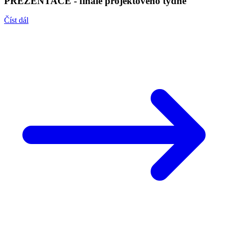
PREZENTACE - finále projektového týdne
Číst dál