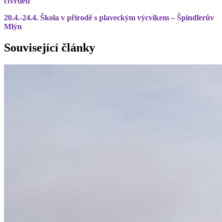
čtvrtletí
20.4.-24.4. Škola v přírodě s plaveckým výcvikem – Špindlerův
Mlýn
Související články