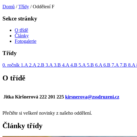
Domů
/
Třídy
/
Oddělení F
Sekce stránky
O třídě
Články
Fotogalerie
Třídy
0. ročník
1.A
2.A
2.B
3.A
3.B
4.A
4.B
5.A
5.B
6.A
6.B
7.A
7.B
8.A
O třídě
Jitka Kiršnerová
222 201 225
kirsnerova@zssdruzeni.cz
Přečtěte si veškeré novinky z našeho oddělení.
Články třídy