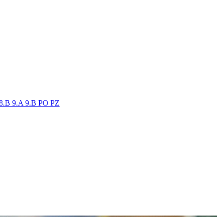
8.B
9.A
9.B
PO
PZ