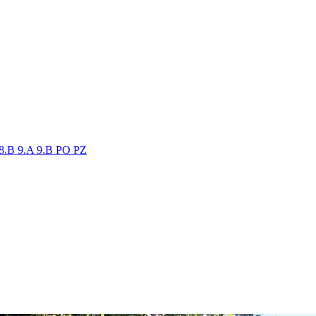
8.B
9.A
9.B
PO
PZ