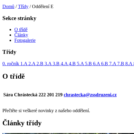
Domů
/
Třídy
/
Oddělení E
Sekce stránky
O třídě
Články
Fotogalerie
Třídy
0. ročník
1.A
2.A
2.B
3.A
3.B
4.A
4.B
5.A
5.B
6.A
6.B
7.A
7.B
8.A
O třídě
Sára Chrástecká
222 201 219
chrastecka@zssdruzeni.cz
Přečtěte si veškeré novinky z našeho oddělení.
Články třídy