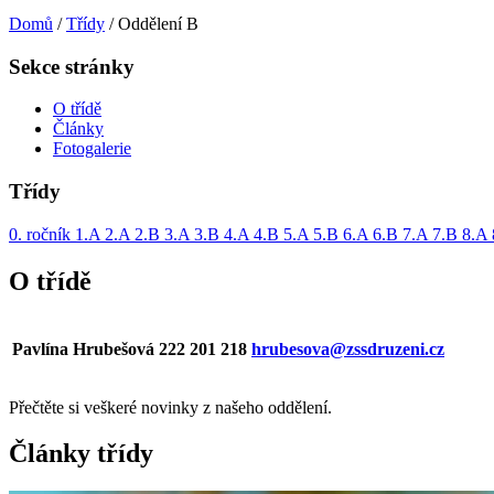
Domů
/
Třídy
/
Oddělení B
Sekce stránky
O třídě
Články
Fotogalerie
Třídy
0. ročník
1.A
2.A
2.B
3.A
3.B
4.A
4.B
5.A
5.B
6.A
6.B
7.A
7.B
8.A
O třídě
Pavlína Hrubešová
222 201 218
hrubesova@zssdruzeni.cz
Přečtěte si veškeré novinky z našeho oddělení.
Články třídy