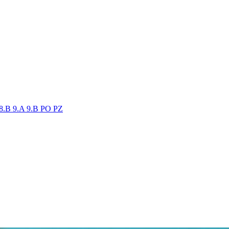
8.B
9.A
9.B
PO
PZ