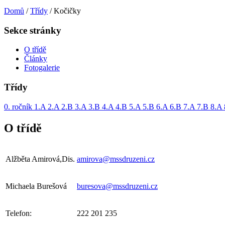
Domů
/
Třídy
/
Kočičky
Sekce stránky
O třídě
Články
Fotogalerie
Třídy
0. ročník
1.A
2.A
2.B
3.A
3.B
4.A
4.B
5.A
5.B
6.A
6.B
7.A
7.B
8.A
O třídě
Alžběta Amirová,Dis.
amirova@mssdruzeni.cz
Michaela Burešová
buresova@mssdruzeni.cz
Telefon:
222 201 235