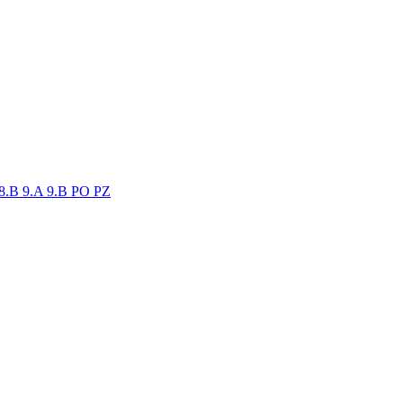
8.B
9.A
9.B
PO
PZ