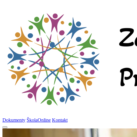
Dokumenty
ŠkolaOnline
Kontakt