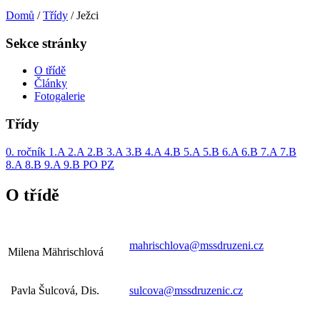
Domů
/
Třídy
/
Ježci
Sekce stránky
O třídě
Články
Fotogalerie
Třídy
0. ročník
1.A
2.A
2.B
3.A
3.B
4.A
4.B
5.A
5.B
6.A
6.B
7.A
7.B
8.A
8.B
9.A
9.B
PO
PZ
O třídě
mahrischlova@mssdruzeni.cz
Milena Mährischlová
Pavla Šulcová, Dis.
sulcova@mssdruzenic.cz