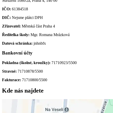
Sdružení 1080/2a, Praha 4, 140 00
IČO:
61384518
DIČ:
Nejsme plátci DPH
Zřizovatel:
Městská část Praha 4
Ředitelka školy:
Mgr. Romana Mrázková
Datová schránka:
jnhnbfx
Bankovní účty
Pokladna (školné, kroužky):
71710923/5500
Stravné:
71710878/5500
Fakturace:
71710800/5500
Kde nás najdete