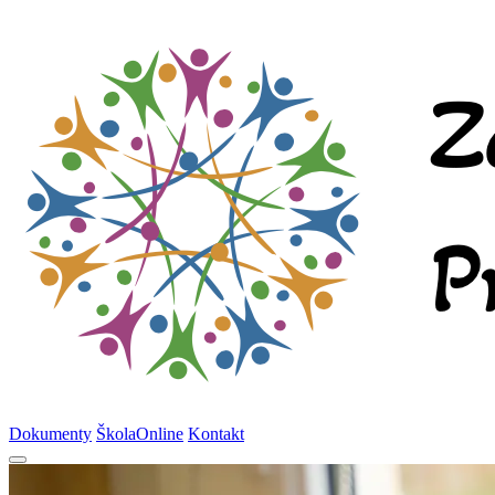
Dokumenty
ŠkolaOnline
Kontakt