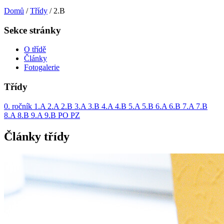
Domů
/
Třídy
/
2.B
Sekce stránky
O třídě
Články
Fotogalerie
Třídy
0. ročník
1.A
2.A
2.B
3.A
3.B
4.A
4.B
5.A
5.B
6.A
6.B
7.A
7.B
8.A
8.B
9.A
9.B
PO
PZ
Články třídy