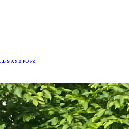
8.B
9.A
9.B
PO
PZ