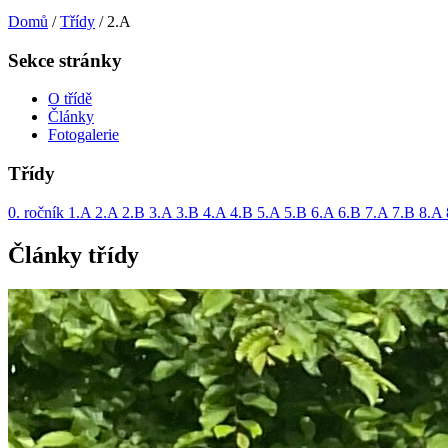
Domů
/
Třídy
/
2.A
Sekce stránky
O třídě
Články
Fotogalerie
Třídy
0. ročník
1.A
2.A
2.B
3.A
3.B
4.A
4.B
5.A
5.B
6.A
6.B
7.A
7.B
8.A
Články třídy