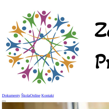
Dokumenty
ŠkolaOnline
Kontakt