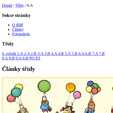
Domů
/
Třídy
/
6.A
Sekce stránky
O třídě
Články
Fotogalerie
Třídy
0. ročník
1.A
2.A
2.B
3.A
3.B
4.A
4.B
5.A
5.B
6.A
6.B
7.A
7.B
8.A
8.B
9.A
9.B
PO
PZ
Články třídy