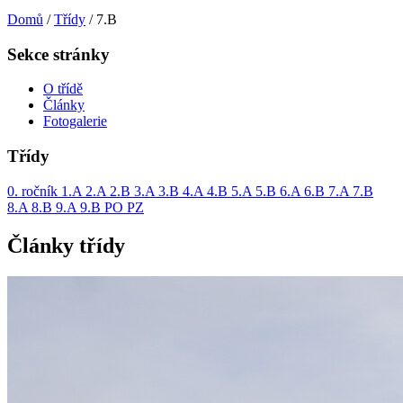
Domů
/
Třídy
/
7.B
Sekce stránky
O třídě
Články
Fotogalerie
Třídy
0. ročník
1.A
2.A
2.B
3.A
3.B
4.A
4.B
5.A
5.B
6.A
6.B
7.A
7.B
8.A
8.B
9.A
9.B
PO
PZ
Články třídy