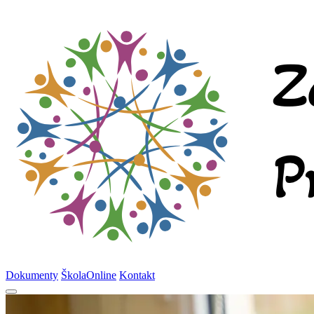
Dokumenty
ŠkolaOnline
Kontakt