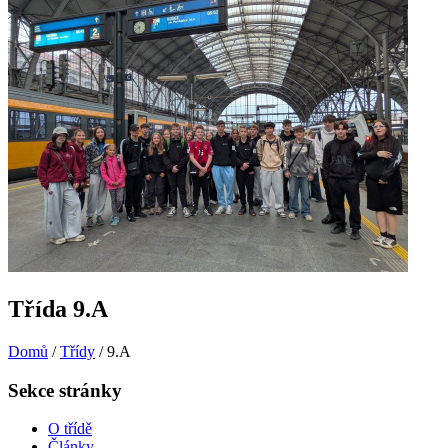
Třída 9.A
Domů
/
Třídy
/
9.A
Sekce stránky
O třídě
Články