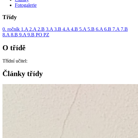
Fotogalerie
Třídy
0. ročník
1.A
2.A
2.B
3.A
3.B
4.A
4.B
5.A
5.B
6.A
6.B
7.A
7.B
8.A
8.B
9.A
9.B
PO
PZ
O třídě
Třídní učitel:
Články třídy