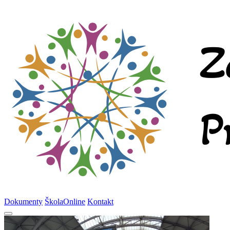
Dokumenty
ŠkolaOnline
Kontakt