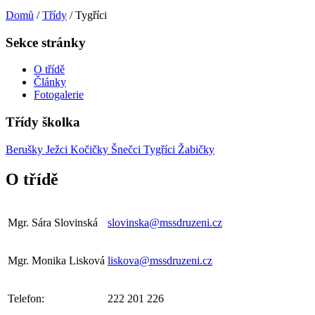
Domů
/
Třídy
/
Tygříci
Sekce stránky
O třídě
Články
Fotogalerie
Třídy školka
Berušky
Ježci
Kočičky
Šnečci
Tygříci
Žabičky
O třídě
Mgr. Sára Slovinská
slovinska@mssdruzeni.cz
Mgr. Monika Lisková
liskova@mssdruzeni.cz
Telefon:
222 201 226