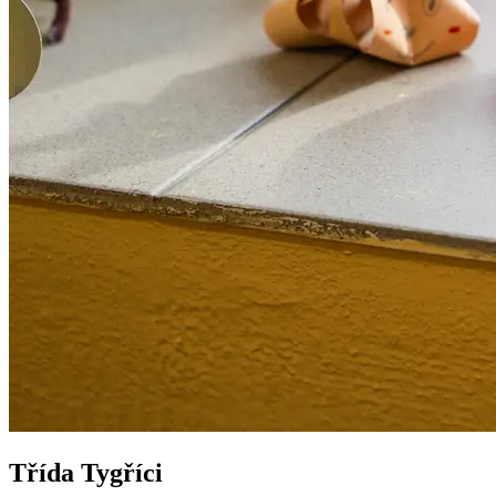
Třída Tygříci