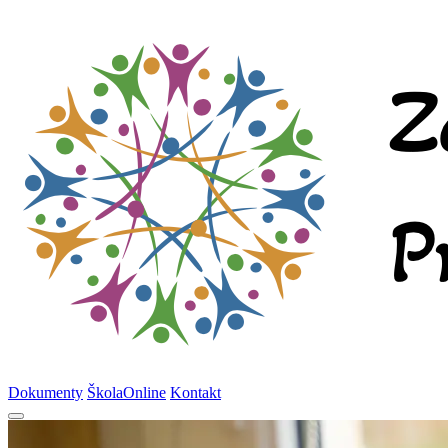
Dokumenty
ŠkolaOnline
Kontakt