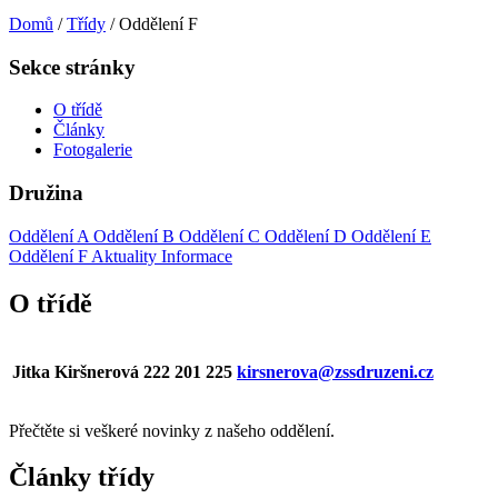
Domů
/
Třídy
/
Oddělení F
Sekce stránky
O třídě
Články
Fotogalerie
Družina
Oddělení A
Oddělení B
Oddělení C
Oddělení D
Oddělení E
Oddělení F
Aktuality
Informace
O třídě
Jitka Kiršnerová
222 201 225
kirsnerova@zssdruzeni.cz
Přečtěte si veškeré novinky z našeho oddělení.
Články třídy