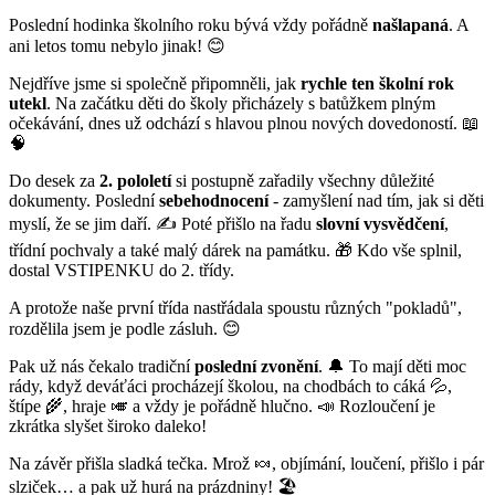
Poslední hodinka školního roku bývá vždy pořádně
našlapaná
. A
ani letos tomu nebylo jinak! 😊
Nejdříve jsme si společně připomněli, jak
rychle ten školní rok
utekl
. Na začátku děti do školy přicházely s batůžkem plným
očekávání, dnes už odchází s hlavou plnou nových dovedoností. 📖
🧠
Do desek za
2. pololetí
si postupně zařadily všechny důležité
dokumenty. Poslední
sebehodnocení
- zamyšlení nad tím, jak si děti
myslí, že se jim daří. ✍️ Poté přišlo na řadu
slovní vysvědčení
,
třídní pochvaly a také malý dárek na památku. 🎁 Kdo vše splnil,
dostal VSTIPENKU do 2. třídy.
A protože naše první třída nastřádala spoustu různých "pokladů",
rozdělila jsem je podle zásluh. 😊
Pak už nás čekalo tradiční
poslední zvonění
. 🔔 To mají děti moc
rády, když deváťáci procházejí školou, na chodbách to cáká 💦,
štípe 🌾, hraje 🎺 a vždy je pořádně hlučno. 📣 Rozloučení je
zkrátka slyšet široko daleko!
Na závěr přišla sladká tečka. Mrož 🍬, objímání, loučení, přišlo i pár
slziček… a pak už hurá na prázdniny! 🏖️