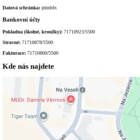
Datová schránka:
jnhnbfx
Bankovní účty
Pokladna (školné, kroužky):
71710923/5500
Stravné:
71710878/5500
Fakturace:
71710800/5500
Kde nás najdete