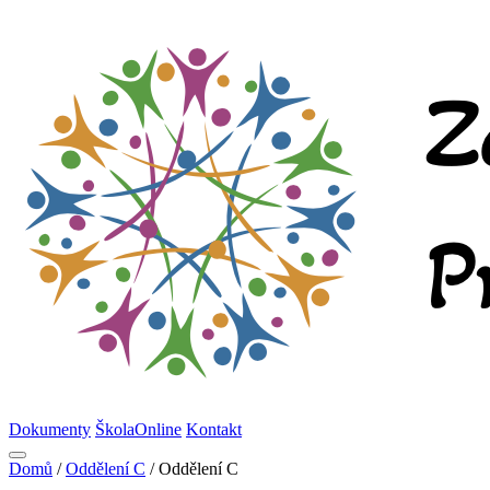
Dokumenty
ŠkolaOnline
Kontakt
Domů
/
Oddělení C
/
Oddělení C