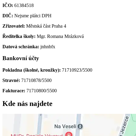
IČO:
61384518
DIČ:
Nejsme plátci DPH
Zřizovatel:
Městská část Praha 4
Ředitelka školy:
Mgr. Romana Mrázková
Datová schránka:
jnhnbfx
Bankovní účty
Pokladna (školné, kroužky):
71710923/5500
Stravné:
71710878/5500
Fakturace:
71710800/5500
Kde nás najdete