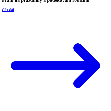
Přání na prázdniny a poděkování rodičům
Číst dál