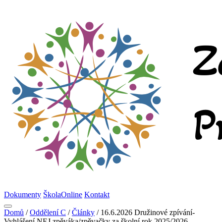
Dokumenty
ŠkolaOnline
Kontakt
Domů
/
Oddělení C
/
Články
/
16.6.2026 Družinové zpívání-
Vyhlášení NEJ zpěváka/zpěvačky za školní rok 2025/2026