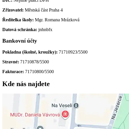
DIČ:
Nejsme plátci DPH
Zřizovatel:
Městská část Praha 4
Ředitelka školy:
Mgr. Romana Mrázková
Datová schránka:
jnhnbfx
Bankovní účty
Pokladna (školné, kroužky):
71710923/5500
Stravné:
71710878/5500
Fakturace:
71710800/5500
Kde nás najdete