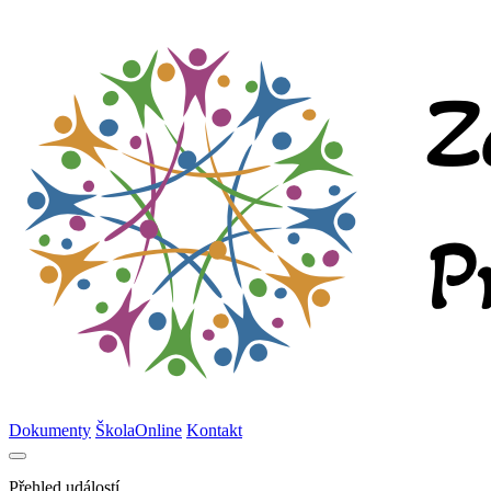
Dokumenty
ŠkolaOnline
Kontakt
Přehled událostí