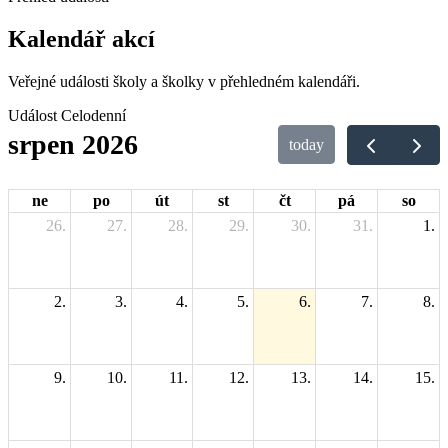
Kalendář akcí
Veřejné události školy a školky v přehledném kalendáři.
Událost
Celodenní
srpen 2026
today
ne
po
út
st
čt
pá
so
26.
27.
28.
29.
30.
31.
1.
2.
3.
4.
5.
6.
7.
8.
9.
10.
11.
12.
13.
14.
15.