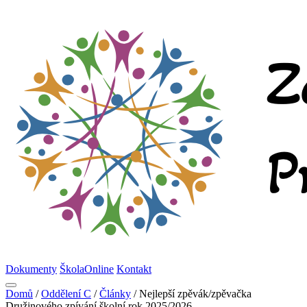
Dokumenty
ŠkolaOnline
Kontakt
Domů
/
Oddělení C
/
Články
/
Nejlepší zpěvák/zpěvačka
Družinového zpívání školní rok 2025/2026