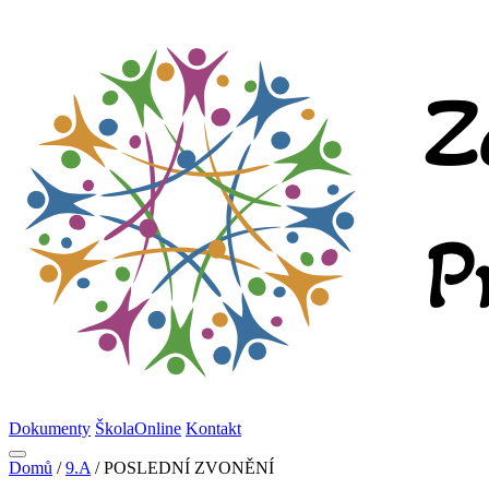
Dokumenty
ŠkolaOnline
Kontakt
Domů
/
9.A
/
POSLEDNÍ ZVONĚNÍ