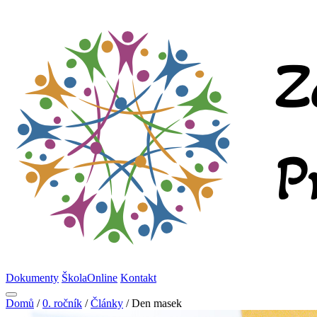
Dokumenty
ŠkolaOnline
Kontakt
Domů
/
0. ročník
/
Články
/
Den masek