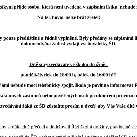
/žákyni přijde osoba, která není uvedena v zápisním lístku, nebud
Na tel. hovor nelze brát zřetel!
 pouze předtištěné a řádně vyplněné. Byly předány se zápisními lí
dokumenty/na žádost vydají vychovatelky ŠD.
Dítě si vyzvedáváte ve školní družině:
pondělí-čtvrtek do 18:00 h, pátek do 16:00 h!!!
ámi nebude moci telefonicky spojit, škola je povinna informovat-
 zákonných zástupců nebo pověřených osob po ukončení provozní
yzvedávání žáků ze ŠD zůstaňte prosím u dveří, aby Vás Vaše dítě v
aby si důkladně přečetli a dodržovali Řád školní družiny, pravidelně sl