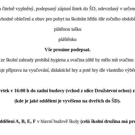
itelně vyplněný, podepsaný zápisní lístek do ŠD, odevzdaný v určen
vhodné oblečení a obuv pro pobyt na školním hřišti /dle ročního období
plátěnou tašku
pláštěnku
Vše prosíme podepsat.
 ze školní zahrady probíhá hygiena a svačina (dítě by mělo mít svačinu
je příprava na vyučování, didaktické hry a poté hry dle vlastního výbě
vrtek v 16:00 h do zadní budovy (vchod z ulice Družstevní ochoz)
(kde je jaké oddělení je vyvěšeno na dveřích do ŠD).
ddělení A, B, E, F
v hlavní budově školy
(celá školní družina má pro