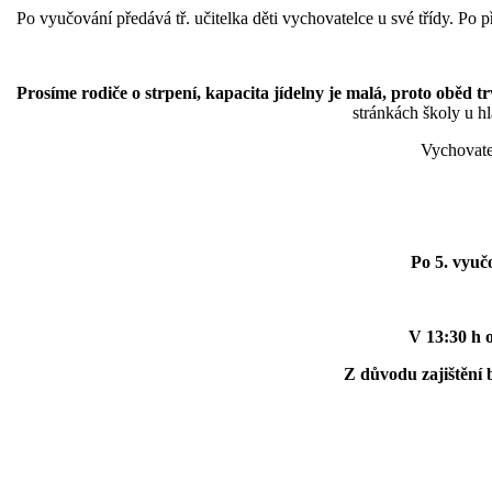
Po vyučování předává tř. učitelka děti vychovatelce u své třídy. Po 
Prosíme rodiče o strpení, kapacita jídelny je malá, proto oběd 
stránkách školy u h
Vychovatel
Po 5. vyuč
V 13:30 h o
Z důvodu zajištění 