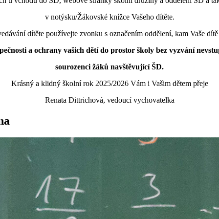
ch u vchodů do ŠD, webové stránky školní družiny a oddělení ŠD a ta
v notýsku/Žákovské knížce Vašeho dítěte.
edávání dítěte používejte zvonku s označením oddělení, kam Vaše dítě
ečnosti a ochrany vašich dětí do prostor školy bez vyzvání nevstup
sourozenci žáků navštěvující ŠD.
Krásný a klidný školní rok 2025/2026 Vám i Vašim dětem přeje
Renata Dittrichová, vedoucí vychovatelka
na