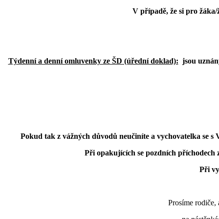
V případě, že si pro žáka
Týdenní a denní omluvenky ze ŠD (úřední doklad):
jsou uznány
Pokud tak z vážných důvodů neučiníte a vychovatelka se s V
Při opakujících se pozdních příchodech
Při v
Prosíme rodiče, 