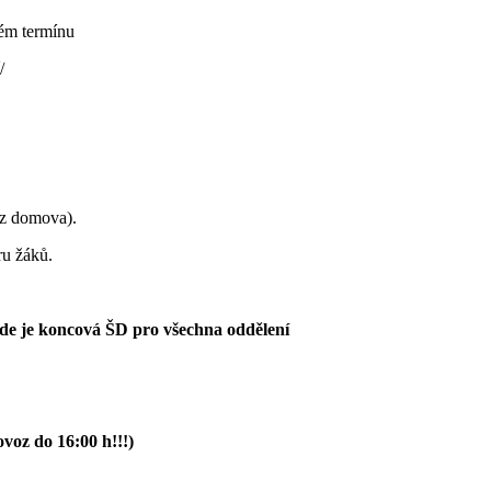
ém termínu
/
 z domova).
ru žáků.
 zde je koncová ŠD pro všechna oddělení
voz do 16:00 h!!!)