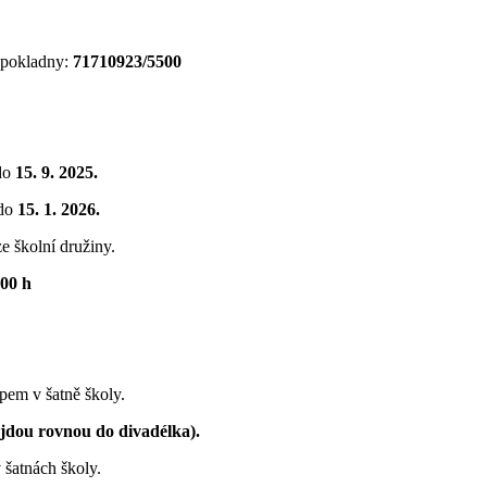
í pokladny:
71710923/5500
do
15. 9. 2025.
 do
15. 1. 2026.
e školní družiny.
:00 h
pem v šatně školy.
 jdou rovnou do divadélka).
 šatnách školy.