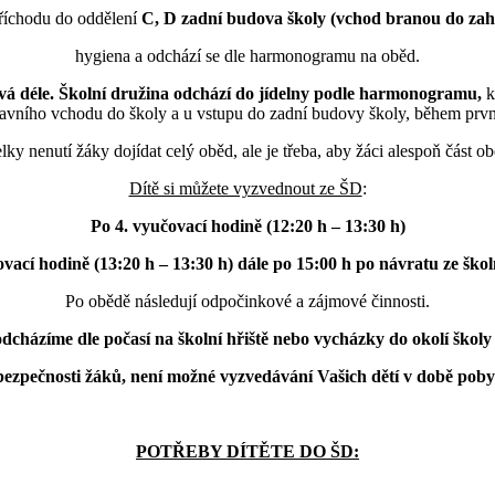
příchodu do oddělení
C, D zadní budova školy (vchod branou do zah
hygiena a odchází se dle harmonogramu na oběd.
trvá déle. Školní družina odchází do jídelny podle harmonogramu,
k
lavního vchodu do školy a u vstupu do zadní budovy školy, během prvn
ky nenutí žáky dojídat celý oběd, ale je třeba, aby žáci alespoň část ob
Dítě si můžete vyzvednout ze ŠD
:
Po 4. vyučovací hodině (12:20 h – 13:30 h)
ovací hodině (13:20 h – 13:30 h) dále po 15:00 h po návratu ze škol
Po obědě následují odpočinkové a zájmové činnosti.
dcházíme dle počasí na školní hřiště nebo vycházky do okolí školy
bezpečnosti žáků, není možné vyzvedávání Vašich dětí v době pobyt
POTŘEBY DÍTĚTE DO ŠD: