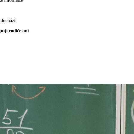
ké informace
 dochází.
ují rodiče ani