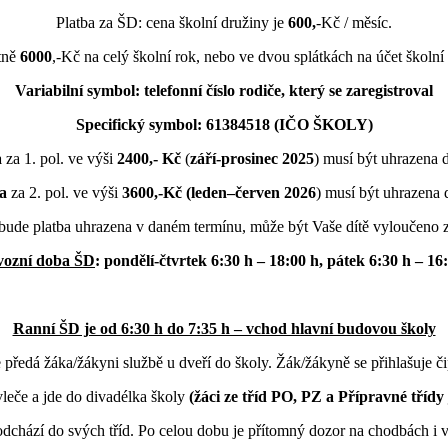
Platba za ŠD: cena školní družiny je
600,
-Kč / měsíc.
tně
6000
,-Kč na celý školní rok, nebo ve dvou splátkách na účet školn
Variabilní symbol:
telefonní číslo rodiče, který se zaregistroval
Specifický symbol: 61384518 (IČO ŠKOLY)
a
za 1. pol. ve výši
2400,- Kč
(
září-prosinec 2025
) musí být uhrazena 
a
za 2. pol. ve výši
3600,-Kč (leden–červen 2026
) musí být uhrazena
bude platba uhrazena v daném termínu, může být Vaše dítě vyloučeno z
vozní doba ŠD
: pondělí-čtvrtek 6:30 h – 18:00 h, pátek 6:30 h – 16
Ranní ŠD je od 6:30 h do 7:35 h – vchod hlavní budovou školy
předá žáka/žákyni službě u dveří do školy. Žák/žákyně se přihlašuje či
vleče a jde do divadélka školy
(žáci ze tříd PO, PZ a Přípravné třídy
odchází do svých tříd. Po celou dobu je přítomný dozor na chodbách i v