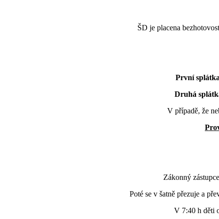
ŠD je placena bezhotovos
První splátk
Druhá splátk
V případě, že ne
Pro
Zákonný zástupce 
Poté se v šatně přezuje a pře
V 7:40 h děti 