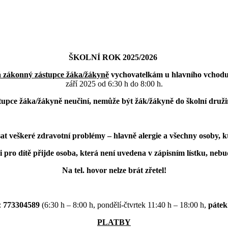
ŠKOLNÍ ROK 2025/2026
 zákonný zástupce žáka/žákyně
vychovatelkám u hlavního vchodu
září 2025 od 6:30 h do 8:00 h.
upce žáka/žákyně neučiní, nemůže být žák/žákyně do školní družin
sat veškeré zdravotní problémy – hlavně alergie a všechny osoby, k
i pro dítě přijde osoba, která není uvedena v zápisním lístku, neb
Na tel. hovor nelze brát zřetel!
:
773304589
(6:30 h – 8:00 h, pondělí-čtvrtek 11:40 h – 18:00 h,
pátek
PLATBY