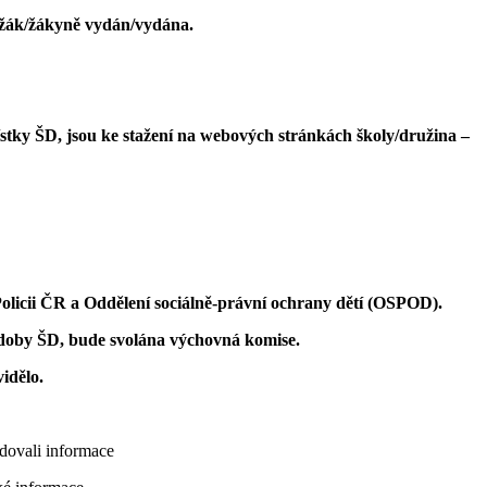
e žák/žákyně vydán/vydána.
stky ŠD, jsou ke stažení na webových stránkách školy/družina –
Policii ČR a Oddělení sociálně-právní ochrany dětí (OSPOD).
 doby ŠD, bude svolána výchovná komise.
idělo.
edovali informace